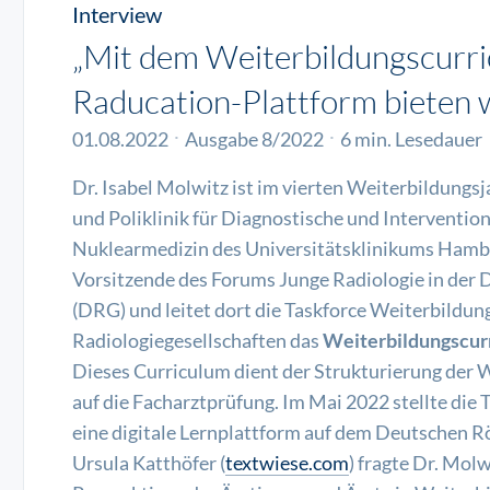
Interview
„Mit dem Weiterbildungscurri
Raducation-Plattform bieten w
01.08.2022
Ausgabe 8/2022
6 min. Lesedauer
Dr. Isabel Molwitz ist im vierten Weiterbildungsj
und Poliklinik für Diagnostische und Interventio
Nuklearmedizin des Universitätsklinikums Hambu
Vorsitzende des Forums Junge Radiologie in der
(DRG) und leitet dort die Taskforce Weiterbildun
Radiologiegesellschaften das
Weiterbildungscur
Dieses Curriculum dient der Strukturierung der 
auf die Facharztprüfung. Im Mai 2022 stellte die
eine digitale Lernplattform auf dem Deutschen R
Ursula Katthöfer (
textwiese.com
) fragte Dr. Mo