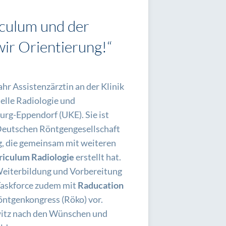
culum und der
ir Orientierung!“
ahr Assistenzärztin an der Klinik
nelle Radiologie und
rg-Eppendorf (UKE). Sie ist
 Deutschen Röntgengesellschaft
g, die gemeinsam mit weiteren
riculum Radiologie
erstellt hat.
Weiterbildung und Vorbereitung
 Taskforce zudem mit
Raducation
öntgenkongress (Röko) vor.
lwitz nach den Wünschen und