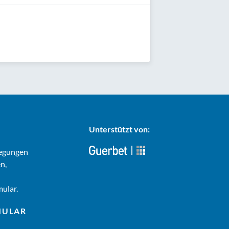
September
Juli
Unterstützt von:
regungen
n,
ular.
MULAR