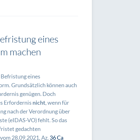
efristung eines
sam machen
 Befristung eines
form. Grundsätzlich können auch
ordernis genügen. Doch
es Erfordernis
nicht
, wenn für
rung nach der Verordnung über
ste (eIDAS-VO) fehlt. So das
fristet gedachten
l vom 28.09.2021, Az.
36 Ca