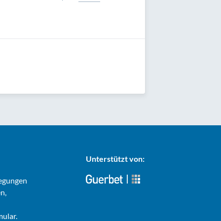
April
Februar
Unterstützt von:
regungen
n,
ular.