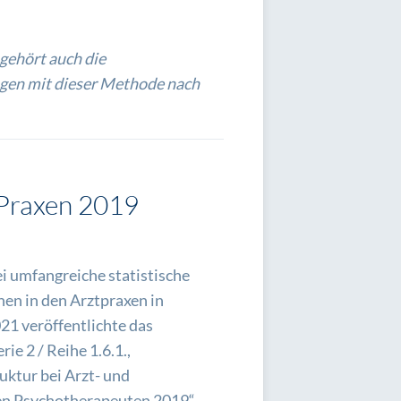
gehört auch die
gen mit dieser Methode nach
-Praxen 2019
i umfangreiche statistische
en in den Arztpraxen in
1 veröffentlichte das
rie 2 / Reihe 1.6.1.,
ktur bei Arzt- und
en Psychotherapeuten 2019“.