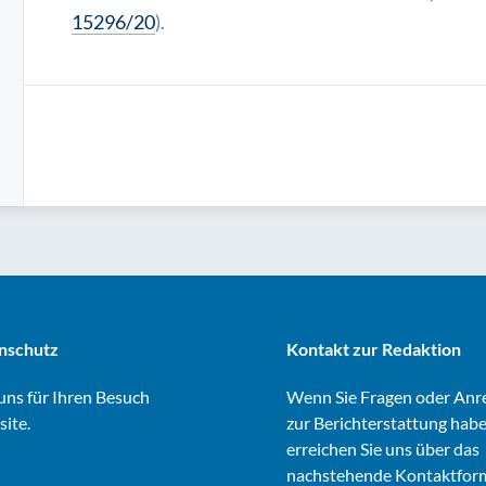
15296/20
).
nschutz
Kontakt zur Redaktion
ns für Ihren Besuch
Wenn Sie Fragen oder An
site.
zur Berichterstattung habe
erreichen Sie uns über das
nachstehende Kontaktform