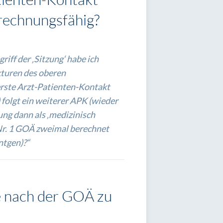
rechnungsfähig?
ff der ‚Sitzung‘ habe ich
akturen des oberen
 erste Arzt-Patienten-Kontakt
 folgt ein weiterer APK (wieder
ung dann als ‚medizinisch
 Nr. 1 GOÄ zweimal berechnet
tgen)?“
ie nach der GOÄ zu