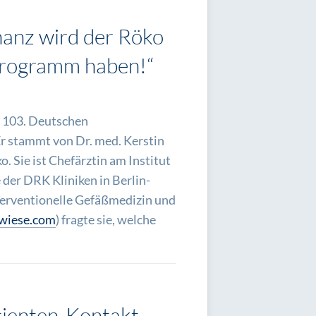
nanz wird der Röko
 Programm haben!“
es 103. Deutschen
Er stammt von Dr. med. Kerstin
. Sie ist Chefärztin am Institut
 der DRK Kliniken in Berlin-
terventionelle Gefäßmedizin und
twiese.com
) fragte sie, welche
tienten-Kontakt