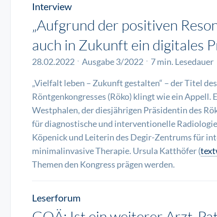
Interview
„Aufgrund der positiven Reso
auch in Zukunft ein digitales
28.02.2022
Ausgabe 3/2022
7 min. Lesedauer
„Vielfalt leben – Zukunft gestalten“ – der Titel d
Röntgenkongresses (Röko) klingt wie ein Appell. 
Westphalen, der diesjährigen Präsidentin des Röko
für diagnostische und interventionelle Radiologie
Köpenick und Leiterin des Degir-Zentrums für in
minimalinvasive Therapie. Ursula Katthöfer (
tex
Themen den Kongress prägen werden.
Leserforum
GOÄ: Ist ein weiterer Arzt-Pa