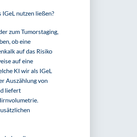
s IGeL nutzen ließen?
oder zum Tumorstaging,
en, ob eine
nkalk auf das Risiko
eise auf eine
lche KI wir als IGeL
 der Auszählung von
 liefert
irnvolumetrie.
zusätzlichen