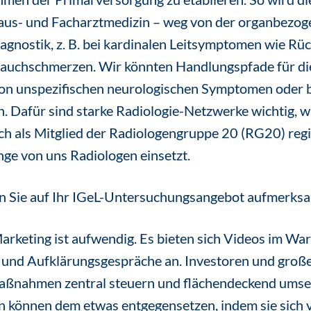
aus- und Facharztmedizin – weg von der organbezog
nostik, z. B. bei kardinalen Leitsymptomen wie Rü
uchschmerzen. Wir könnten Handlungspfade für die
n unspezifischen neurologischen Symptomen oder be
 Dafür sind starke Radiologie-Netzwerke wichtig, wie
sich als Mitglied der Radiologengruppe 20 (RG20) regi
nge von uns Radiologen einsetzt.
 Sie auf Ihr IGeL-Untersuchungsangebot aufmerks
arketing ist aufwendig. Es bieten sich Videos im War
 und Aufklärungsgespräche an. Investoren und große
e Maßnahmen zentral steuern und flächendeckend ums
n können dem etwas entgegensetzen, indem sie sich