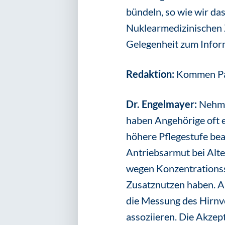
bündeln, so wie wir das
Nuklearmedizinischen Z
Gelegenheit zum Infor
Redaktion:
Kommen Pat
Dr. Engelmayer:
Nehme
haben Angehörige oft e
höhere Pflegestufe be
Antriebsarmut bei Alt
wegen Konzentrationss
Zusatznutzen haben. All
die Messung des Hirnv
assoziieren. Die Akzep