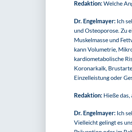
Redaktion:
Welche Ang
Dr. Engelmayer:
Ich se
und Osteoporose. Zu e
Muskelmasse und Fettv
kann Volumetrie, Mikr
kardiometabolische Ris
Koronarkalk, Brustarter
Einzelleistung oder Ge
Redaktion:
Hieße das,
Dr. Engelmayer:
Ich se
Vielleicht gelingt es 
Prävention oder im Rah