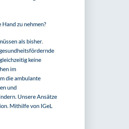
die Hand zu nehmen?
üssen als bisher.
 – gesundheitsfördernde
eichzeitig keine
chen im
um die ambulante
ten und
indern. Unsere Ansätze
n. Mithilfe von IGeL