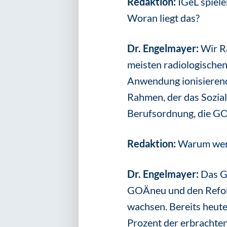
Redaktion:
IGeL spiele
Woran liegt das?
Dr. Engelmayer:
Wir R
meisten radiologischen
Anwendung ionisierende
Rahmen, der das Sozial
Berufsordnung, die G
Redaktion:
Warum werde
Dr. Engelmayer:
Das G
GOÄneu und den Refor
wachsen. Bereits heut
Prozent der erbrachten 