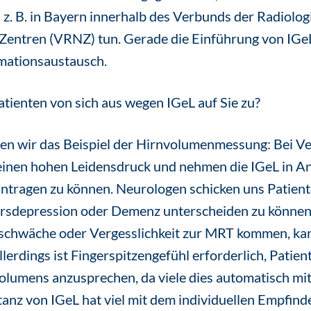
 z. B. in Bayern innerhalb des Verbunds der Radiolog
entren (VRNZ) tun. Gerade die Einführung von IGeL 
mationsaustausch.
ienten von sich aus wegen IGeL auf Sie zu?
n wir das Beispiel der Hirnvolumenmessung: Bei V
inen hohen Leidensdruck und nehmen die IGeL in An
antragen zu können. Neurologen schicken uns Patien
ersdepression oder Demenz unterscheiden zu können
chwäche oder Vergesslichkeit zur MRT kommen, kan
erdings ist Fingerspitzengefühl erforderlich, Patien
olumens anzusprechen, da viele dies automatisch mi
tanz von IGeL hat viel mit dem individuellen Empfinde