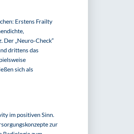
chen: Erstens Frailty
endichte,
z. Der „Neuro-Check“
d drittens das
pielsweise
ießen sich als
ity im positiven Sinn.
ersorgungskonzepte zur
e Radiologie zum