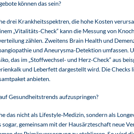
ebote können das sein?
he drei Krankheitsspektren, die hohe Kosten verursa
inem „Vitalitäts-Check“ kann die Messung von Knoch
erteilung zählen. Zweitens Brain Health und Demen
oangiopathie und Aneurysma-Detektion umfassen. Un
iko, das im „Stoffwechsel- und Herz-Check“ aus beis
ienkalk und Leberfett dargestellt wird. Die Checks l
samtpaket anbieten.
 auf Gesundheitstrends aufzuspringen?
he das nicht als Lifestyle-Medizin, sondern als Longev
uns sogar, gemeinsam mit der Hausärzteschaft neue V
men der Primärversorgung zu etablieren. So wird di