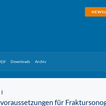
NEWSL
Downloads
Archiv
 PDF
 I
oraussetzungen für Fraktursonogr