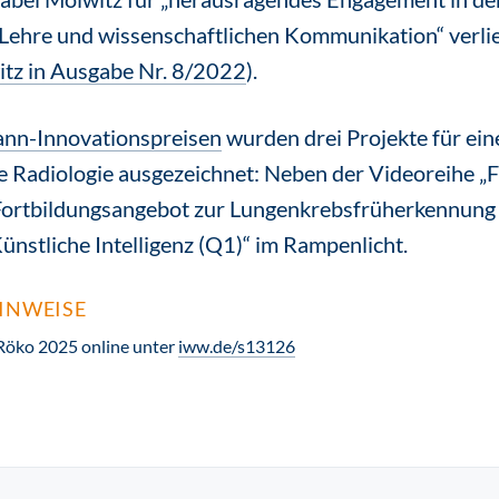
ehre und wissenschaftlichen Kommunikation“ verl
itz in Ausgabe Nr. 8/2022
).
n-Innovationspreisen
wurden drei Projekte für ei
e Radiologie ausgezeichnet: Neben der Videoreihe „Fi
 Fortbildungsangebot zur Lungenkrebsfrüherkennung 
ünstliche Intelligenz (Q1)“ im Rampenlicht.
INWEISE
s Röko 2025 online unter
iww.de/s13126