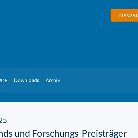
NEWSL
Downloads
Archiv
 PDF
25
nds und Forschungs-Preisträger