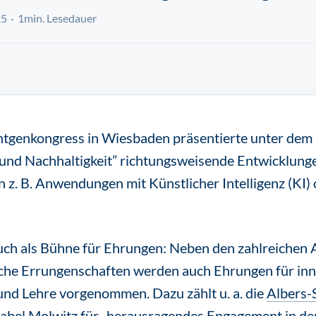
25
1min. Lesedauer
tgenkongress in Wiesbaden präsentierte unter dem
und Nachhaltigkeit” richtungsweisende Entwicklungen
z. B. Anwendungen mit Künstlicher Intelligenz (KI) 
uch als Bühne für Ehrungen: Neben den zahlreichen 
sche Errungenschaften werden auch Ehrungen für inn
d Lehre vorgenommen. Dazu zählt u. a. die
Albers-
sabel Molwitz für „herausragendes Engagement in de