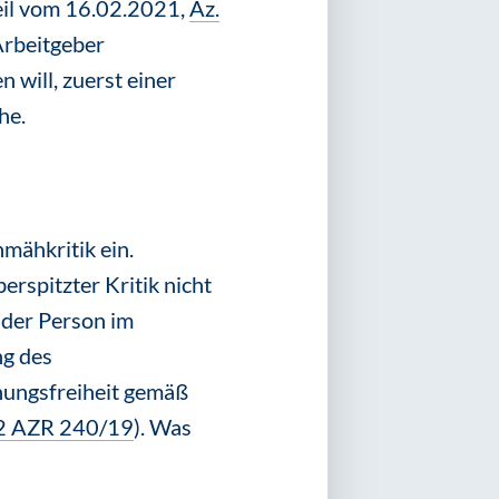
eil vom 16.02.2021,
Az.
Arbeitgeber
 will, zuerst einer
he.
hmähkritik ein.
rspitzter Kritik nicht
 der Person im
ng des
nungsfreiheit gemäß
 2 AZR 240/19
). Was