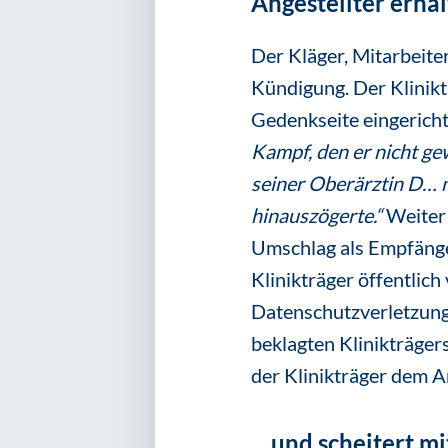
Angestellter erhäl
Der Kläger, Mitarbeiter
Kündigung. Der Kliniktr
Gedenkseite eingericht
Kampf, den er nicht ge
seiner Oberärztin D… m
hinauszögerte.“
Weiter 
Umschlag als Empfäng
Klinikträger öffentlic
Datenschutzverletzunge
beklagten Klinikträger
der Klinikträger dem A
... und scheitert 