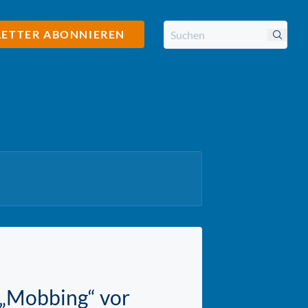
ETTER ABONNIEREN
d „Mobbing“ vor