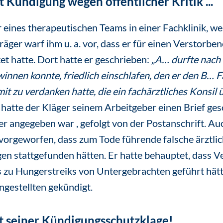
t Kündigung wegen öffentlicher Kritik ...
 eines therapeutischen Teams in einer Fachklinik, we
äger warf ihm u. a. vor, dass er für einen Verstorben
et hatte. Dort hatte er geschrieben:
„A… durfte nach
winnen konnte, friedlich einschlafen, den er den B… 
it zu verdanken hatte, die ein fachärztliches Konsi
hatte der Kläger seinem Arbeitgeber einen Brief gesc
er angegeben war
, gefolgt von der Postanschrift. Au
h vorgeworfen, dass zum Tode führende falsche ärztl
n stattgefunden hätten. Er hatte behauptet, dass V
s zu Hungerstreiks von Untergebrachten geführt hätt
ngestellten gekündigt.
mit seiner Kündigungsschutzklage!