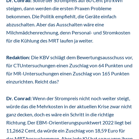
Dr. Conrad:
Sollte der Strompreis auf 80 Cent pro kWh
steigen, dann werden die ersten Praxen Probleme
bekommen. Die Politik empfiehlt, die Geräte einfach
abzuschalten. Aber das Ausschalten wäre eine
Milchmädchenrechnung, denn Personal- und Stromkosten
für die Kühlung des MRT laufen ja weiter.
Redaktion:
Die KBV schlägt dem Bewertungsausschuss vor,
für CTUntersuchungen einen Zuschlag von 64 Punkten und
für MR-Untersuchungen einen Zuschlag von 165 Punkten
einzurichten. Reicht das?
Dr. Conrad:
Wenn der Strompreis nicht noch weiter steigt,
würde das die Mehrkosten in der aktuellen Krise zwar nicht
ganz decken, doch es wäre ein Schritt in die richtige
Richtung. Der EBM-Orientierungspunktwert 2022 liegt bei
11,2662 Cent, da würde ein Zuschlag von 18,59 Euro für
das MRT herauskommen. Aber jede KV hat sozusagen ihren